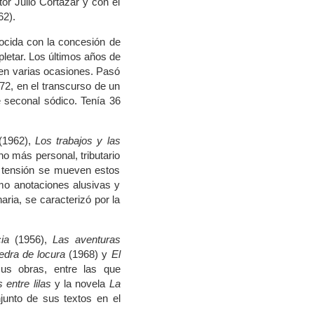
r Julio Cortázar y con el
62).
ocida con la concesión de
letar. Los últimos años de
e en varias ocasiones. Pasó
72, en el transcurso de un
 seconal sódico. Tenía 36
(1962),
Los trabajos y las
no más personal, tributario
a tensión se mueven estos
o anotaciones alusivas y
aria, se caracterizó por la
ia
(1956),
Las aventuras
iedra de locura
(1968) y
El
us obras, entre las que
 entre lilas
y la novela
La
junto de sus textos en el